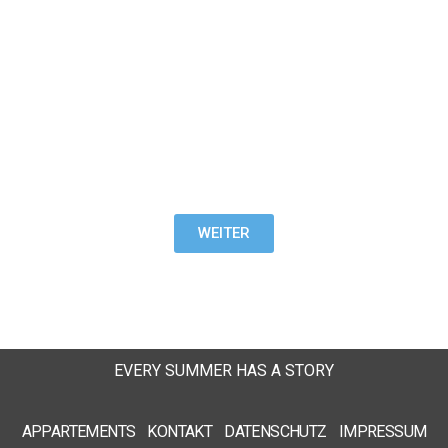
Winterspecial
Genießen Sie ein paar entspannte Tage im Winter auf
Norderney: 7 Nächte bleiben – nur 5 Nächte zahlen!
WEITER
EVERY SUMMER HAS A STORY
APPARTEMENTS
KONTAKT
DATENSCHUTZ
IMPRESSUM